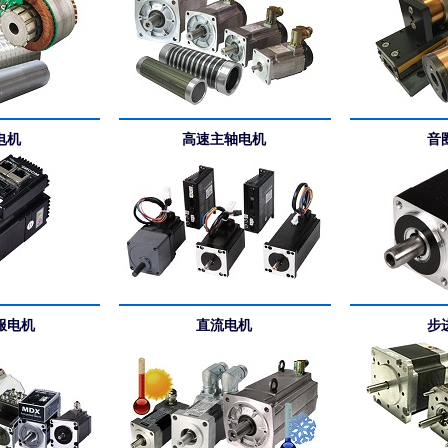
电机
高速主轴电机
音
服电机
直流电机
步