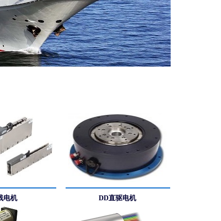
线电机
DD直驱电机